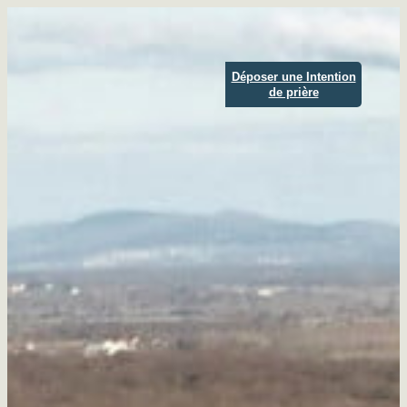
Aller
au
contenu
Déposer une Intention
de prière