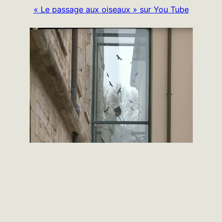
« Le passage aux oiseaux » sur You Tube
←
Homélie du
Homélie du 19/10/2025 pour
12/10/2025, 28e
le 29e dimanche ordinaire
dimanche ordinaire année
année C par Père Jean-Marc