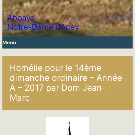
Abbaye
Notre-Dame d’Acey
Menu
Homélie pour le 14ème
dimanche ordinaire – Année
A – 2017 par Dom Jean-
Marc