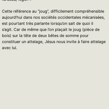
Cette référence au “joug”, difficilement compréhensible
aujourd’hui dans nos sociétés occidentales mécanisées,
est pourtant très parlante lorsqu’on sait de quoi il
s’agit. Car de même que l’on plaçait le joug (pièce de
bois) sur la tête de deux bêtes de somme pour
constituer un attelage, Jésus nous invite à faire attelage
avec lui.
J’ai toujours gardé en mémoire les conseils de mon
maître des novices à propos de cette image du joug :
Jésus,
me disait-il
, t’invite à vivre ta vie avec lui. Mais si,
dans le cas de deux bœufs, chaque bête doit fournir une
part égale d’effort, avec Jésus il n’en va pas de même.
C’est lui, Jésus, qui portera l’essentiel de la charge et,
comme il l’affirme lui-même, rendra ton fardeau léger… à
condition que, quoi qu’il advienne, tu veuilles bien
demeurer avec lui et marcher au pas des inspirations de