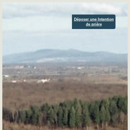
Aller
au
Déposer une Intention
contenu
de prière