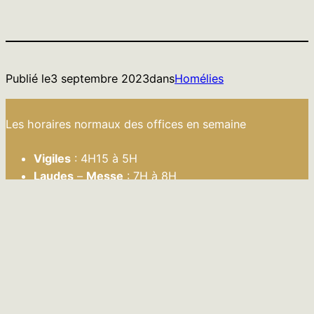
Publié le
3 septembre 2023
dans
Homélies
Les horaires normaux des offices en semaine
Vigiles
: 4H15 à 5H
Laudes
–
Messe
: 7H à 8H
Sexte
: 12H15 à 12H30
Vêpres
: 18H30 à 19H
Complies
: 20H20 – 20H40
Le dimanche et la plupart des solennités
Messe
: 11H à 12H